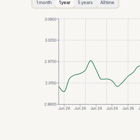
1 month
1 year
5 years
All time
3.0800
3.0250
2.9700
2.9150
2.8600
Jun 26
Jun 26
Jun 26
Jun 26
Jun 26