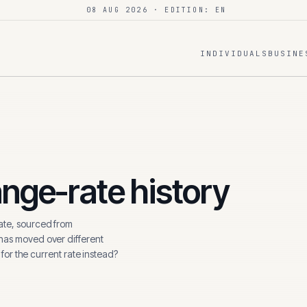
08 AUG 2026
· EDITION: EN
INDIVIDUALS
BUSINE
nge-rate history
te, sourced from
 has moved over different
 for the current rate instead?